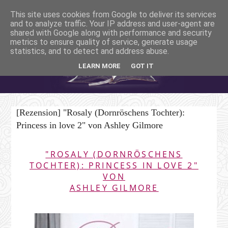
This site uses cookies from Google to deliver its services
and to analyze traffic. Your IP address and user-agent are
shared with Google along with performance and security
metrics to ensure quality of service, generate usage
statistics, and to detect and address abuse.
LEARN MORE
GOT IT
[Rezension] "Rosaly (Dornröschens Tochter):
Princess in love 2" von Ashley Gilmore
"ROSALY (DORNRÖSCHENS
TOCHTER): PRINCESS IN LOVE 2"
VON
ASHLEY GILMORE