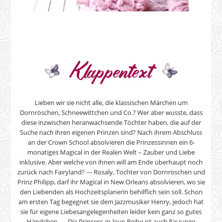
Lieben wir sie nicht alle, die klassischen Märchen um
Dornröschen, Schneewittchen und Co.? Wer aber wusste, dass
diese inzwischen heranwachsende Töchter haben, die auf der
Suche nach ihren eigenen Prinzen sind? Nach ihrem Abschluss
an der Crown School absolvieren die Prinzessinnen ein 6-
monatiges Magical in der Realen Welt – Zauber und Liebe
inklusive. Aber welche von ihnen will am Ende überhaupt noch
zurück nach Fairyland? --- Rosaly, Tochter von Dornröschen und
Prinz Philipp, darf ihr Magical in New Orleans absolvieren, wo sie
den Liebenden als Hochzeitsplanerin behilflich sein soll. Schon
am ersten Tag begegnet sie dem Jazzmusiker Henry, jedoch hat
sie für eigene Liebesangelegenheiten leider kein ganz so gutes
Händchen. --- Die Princess-in-love-Reihe ist auch für junge