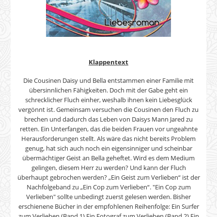
Klappentext
Die Cousinen Daisy und Bella entstammen einer Familie mit
übersinnlichen Fähigkeiten. Doch mit der Gabe geht ein
schrecklicher Fluch einher, weshalb ihnen kein Liebesglück
vergönnt ist. Gemeinsam versuchen die Cousinen den Fluch zu
brechen und dadurch das Leben von Daisys Mann Jared zu
retten. Ein Unterfangen, das die beiden Frauen vor ungeahnte
Herausforderungen stellt. Als wäre das nicht bereits Problem
genug, hat sich auch noch ein eigensinniger und scheinbar
übermächtiger Geist an Bella geheftet. Wird es dem Medium
gelingen, diesem Herr zu werden? Und kann der Fluch
überhaupt gebrochen werden? „Ein Geist zum Verlieben“ ist der
Nachfolgeband zu „Ein Cop zum Verlieben“. "Ein Cop zum
Verlieben" sollte unbedingt zuerst gelesen werden. Bisher
erschienene Bücher in der empfohlenen Reihenfolge: Ein Surfer
zum Verlieben (Band 1) Ein Fotograf zum Verlieben (Band 2) Ein