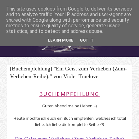
This site uses cookies from Google to deliver its services
and to analyze traffic. Your IP address and user-agent are
shared with Google along with performance and security
metrics to ensure quality of service, generate usage
statistics, and to detect and address abuse.
LEARN MORE
GOT IT
[Buchempfehlung] "Ein Geist zum Verlieben (Zum-
Verlieben-Reihe);" von Violet Truelove
BUCHEMPFEHLUNG
Guten Abend meine Lieben :-)
Heute möchte ich euch ein Buch empfehlen, welches ich total
liebe. Ich liebe die komplette Reihe <3
Ein Geist zum Verlieben (Zum-Verlieben-Reihe)