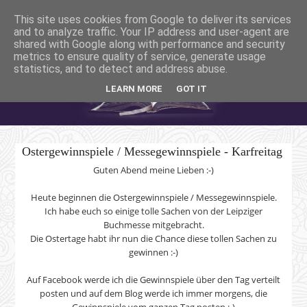
This site uses cookies from Google to deliver its services
and to analyze traffic. Your IP address and user-agent are
shared with Google along with performance and security
metrics to ensure quality of service, generate usage
statistics, and to detect and address abuse.
LEARN MORE
GOT IT
Ostergewinnspiele / Messegewinnspiele - Karfreitag
Guten Abend meine Lieben :-)
Heute beginnen die Ostergewinnspiele / Messegewinnspiele.
Ich habe euch so einige tolle Sachen von der Leipziger
Buchmesse mitgebracht.
Die Ostertage habt ihr nun die Chance diese tollen Sachen zu
gewinnen :-)
Auf Facebook werde ich die Gewinnspiele über den Tag verteilt
posten und auf dem Blog werde ich immer morgens, die