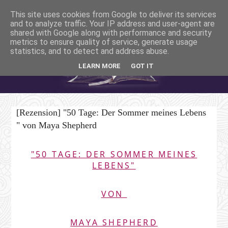
This site uses cookies from Google to deliver its services
and to analyze traffic. Your IP address and user-agent are
shared with Google along with performance and security
metrics to ensure quality of service, generate usage
statistics, and to detect and address abuse.
LEARN MORE
GOT IT
[Rezension] "50 Tage: Der Sommer meines Lebens
" von Maya Shepherd
"50 TAGE: DER SOMMER MEINES
LEBENS"
VON
MAYA SHEPHERD