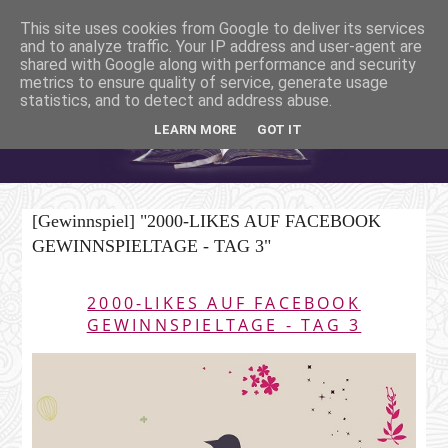
This site uses cookies from Google to deliver its services
and to analyze traffic. Your IP address and user-agent are
shared with Google along with performance and security
metrics to ensure quality of service, generate usage
statistics, and to detect and address abuse.
LEARN MORE
GOT IT
[Gewinnspiel] "2000-LIKES AUF FACEBOOK
GEWINNSPIELTAGE - TAG 3"
2000-LIKES AUF FACEBOOK
GEWINNSPIELTAGE - TAG 3