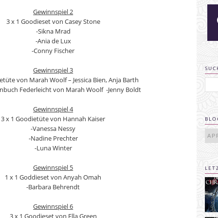
Gewinnspiel 2
3 x 1 Goodieset von Casey Stone
-Sikna Mrad
-Ania de Lux
-Conny Fischer
SUC
Gewinnspiel 3
etüte von Marah Woolf – Jessica Bien, Anja Barth
enbuch Federleicht von Marah Woolf
-Jenny Boldt
Gewinnspiel 4
3 x 1 Goodietüte von Hannah Kaiser
BLO
-Vanessa Nessy
-Nadine Prechter
-Luna Winter
Gewinnspiel 5
LET
1 x 1 Goddieset von Anyah Omah
-Barbara Behrendt
Gewinnspiel 6
3 x 1 Goodieset von Ella Green