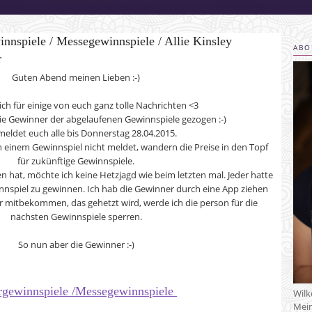
nnspiele / Messegewinnspiele / Allie Kinsley
ABO
r
Guten Abend meinen Lieben :-)
ch für einige von euch ganz tolle Nachrichten <3
ie Gewinner der abgelaufenen Gewinnspiele gezogen :-)
 meldet euch alle bis Donnerstag 28.04.2015.
 einem Gewinnspiel nicht meldet, wandern die Preise in den Topf
für zukünftige Gewinnspiele.
hat, möchte ich keine Hetzjagd wie beim letzten mal. Jeder hatte
nnspiel zu gewinnen. Ich hab die Gewinner durch eine App ziehen
der mitbekommen, das gehetzt wird, werde ich die person für die
nächsten Gewinnspiele sperren.
So nun aber die Gewinner :-)
rgewinnspiele /Messegewinnspiele
Wil
Mein