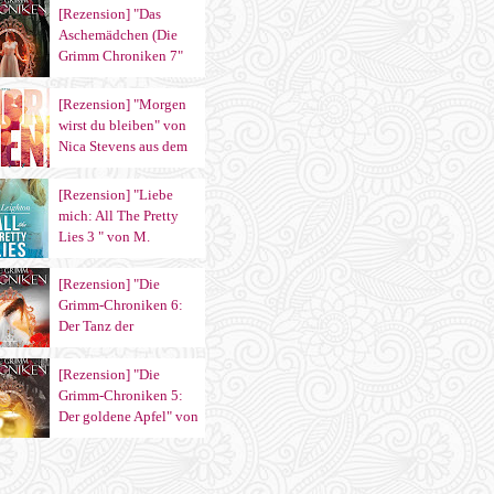
aus dem Sternensand
[Rezension] "Das
Verlag
Aschemädchen (Die
Grimm Chroniken 7"
von Maya Shepherd
aus dem Sternensand
[Rezension] "Morgen
Verlag
wirst du bleiben" von
Nica Stevens aus dem
Carlsen Verlag
[Rezension] "Liebe
mich: All The Pretty
Lies 3 " von M.
Leighton aus dem
Heyne Verlag
[Rezension] "Die
Grimm-Chroniken 6:
Der Tanz der
verlorenen Seelen" von
Maya Shepherd
[Rezension] "Die
Grimm-Chroniken 5:
Der goldene Apfel" von
Maya Shepherd