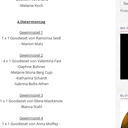
-Melanie Koch
Pow
4.Ostermontag
MEI
Gewinnspiel 1
1 x 1 Goodieset von Ramonsa Seidl
- Marion Matz
Gewinnspiel 2
- 4 x 1 Goodieset von Valentina Fast
-Daphne Bühner
-Melanie Mona Berg Cujo
-Katharina Schardt
-Sabrina Bolte Athen
Gewinnspiel 3
BLO
1 x 1 Goodieset von Elena MacKenzie
-Bianca Stahl
Gewinnspiel 4
1 x 1 Goodieset von Anna Moffey -