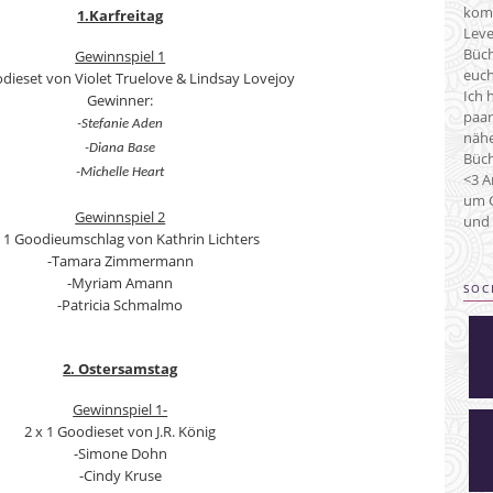
kom
1.Karfreitag
Leve
Büch
Gewinnspiel 1
euch
odieset von Violet Truelove & Lindsay Lovejoy
Ich 
Gewinner:
paar
-Stefanie Aden
nähe
-Diana Base
Büch
-Michelle Heart
<3 A
um C
Gewinnspiel 2
und 
x 1 Goodieumschlag von Kathrin Lichters
-Tamara Zimmermann
-Myriam Amann
SOC
-Patricia Schmalmo
2. Ostersamstag
Gewinnspiel 1-
2 x 1 Goodieset von J.R. König
-Simone Dohn
-Cindy Kruse