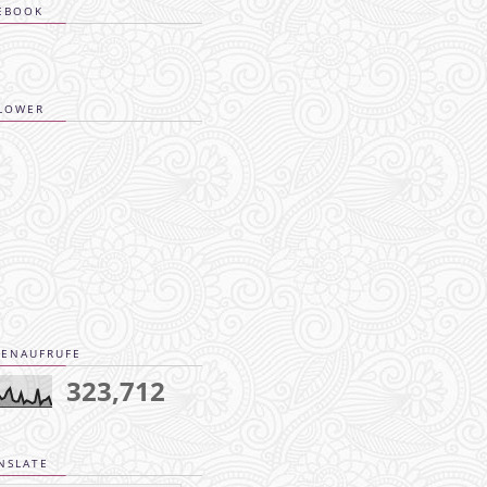
EBOOK
LOWER
TENAUFRUFE
323,712
NSLATE