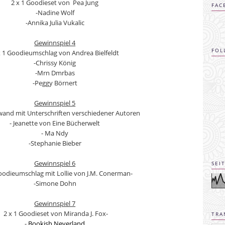
2 x 1 Goodieset von Pea Jung
FAC
-Nadine Wolf
-Annika Julia Vukalic
Gewinnspiel 4
FOL
 1 Goodieumschlag von Andrea Bielfeldt
-Chrissy König
-Mrn Dmrbas
-Peggy Börnert
Gewinnspiel 5
nwand mit Unterschriften verschiedener Autoren
- Jeanette von Eine Bücherwelt
- Ma Ndy
-Stephanie Bieber
Gewinnspiel 6
SEI
oodieumschlag mit Lollie von J.M. Conerman-
-Simone Dohn
Gewinnspiel 7
2 x 1 Goodieset von Miranda J. Fox-
TRA
-
Bookish Neverland