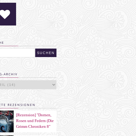
HE
G-ARCHIV
ZTE REZENSIONEN
[Rezension] "Dornen,
Rosen und Federn (Die
Grimm Chroniken 8"
von Maya Shepherd