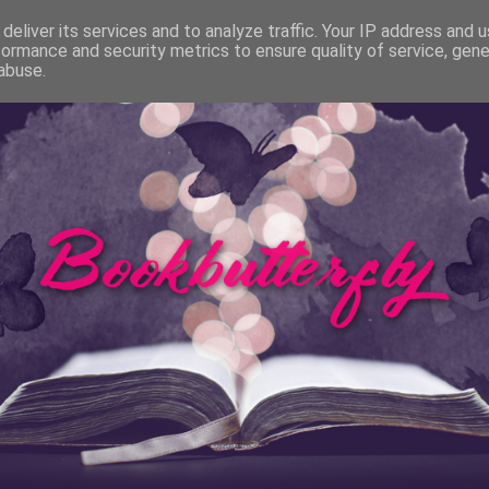
Bücher
Rezensionen
Autorentage
Filme & Se
deliver its services and to analyze traffic. Your IP address and 
formance and security metrics to ensure quality of service, gen
abuse.