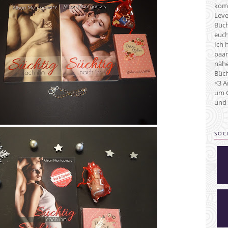
kom
Leve
Büch
euch
Ich 
paar
nähe
Büch
<3 A
um C
und 
SOC