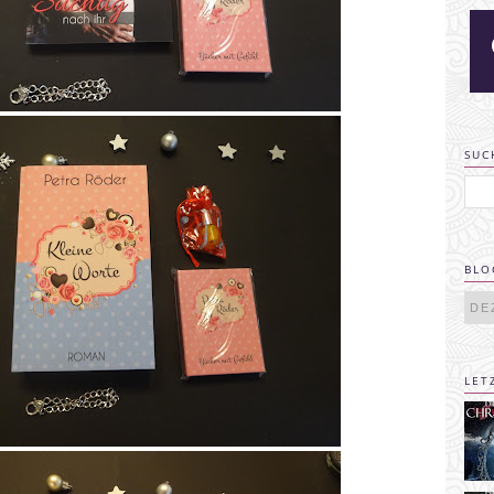
SUC
BLO
LET