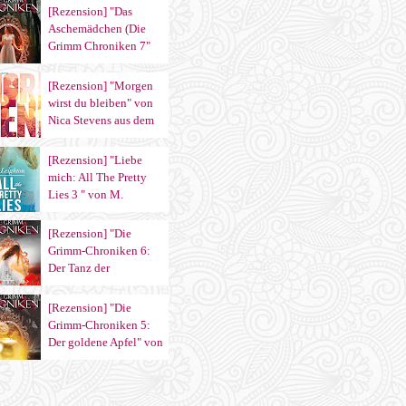
aus dem Sternensand
[Rezension] "Das
Verlag
Aschemädchen (Die
Grimm Chroniken 7"
von Maya Shepherd
aus dem Sternensand
[Rezension] "Morgen
Verlag
wirst du bleiben" von
Nica Stevens aus dem
Carlsen Verlag
[Rezension] "Liebe
mich: All The Pretty
Lies 3 " von M.
Leighton aus dem
Heyne Verlag
[Rezension] "Die
Grimm-Chroniken 6:
Der Tanz der
verlorenen Seelen" von
Maya Shepherd
[Rezension] "Die
Grimm-Chroniken 5:
Der goldene Apfel" von
Maya Shepherd