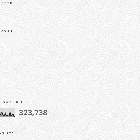
EBOOK
LOWER
TENAUFRUFE
323,738
NSLATE