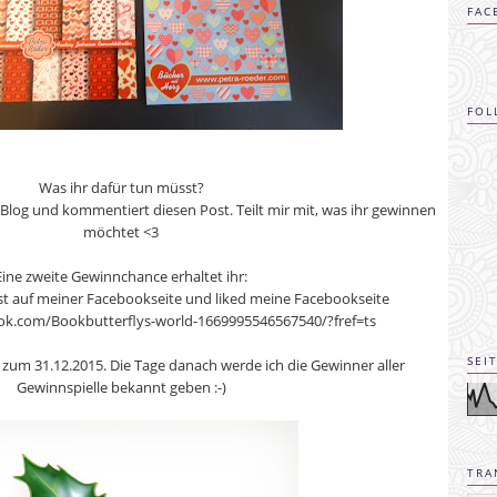
FAC
FOL
Was ihr dafür tun müsst?
log und kommentiert diesen Post. Teilt mir mit, was ihr gewinnen
möchtet <3
Eine zweite Gewinnchance erhaltet ihr:
t auf meiner Facebookseite und liked meine Facebookseite
ok.com/Bookbutterflys-world-1669995546567540/?fref=ts
SEI
zum 31.12.2015. Die Tage danach werde ich die Gewinner aller
Gewinnspielle bekannt geben :-)
TRA