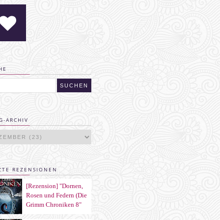
HE
G-ARCHIV
ZTE REZENSIONEN
[Rezension] "Dornen,
Rosen und Federn (Die
Grimm Chroniken 8"
von Maya Shepherd