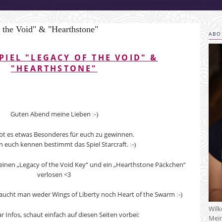
 the Void" & "Hearthstone"
ABO
IEL "LEGACY OF THE VOID" &
"HEARTHSTONE"
Guten Abend meine Lieben
:-)
bt es etwas Besonderes für euch zu gewinnen.
n euch kennen bestimmt das Spiel Starcraft.
:-)
einen „
Legacy of the Void Key“ und ein „Hearthstone Päckchen“
verlosen <3
braucht man weder Wings of Liberty noch Heart of the Swarm
:-)
Wil
ar Infos, schaut einfach auf diesen Seiten vorbei:
Mein