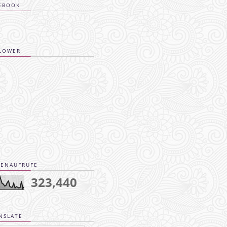
EBOOK
LOWER
TENAUFRUFE
323,440
NSLATE