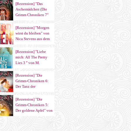
aus dem Sternensand
[Rezension] "Das
Verlag
Aschemädchen (Die
Grimm Chroniken 7"
von Maya Shepherd
aus dem Sternensand
[Rezension] "Morgen
Verlag
wirst du bleiben" von
Nica Stevens aus dem
Carlsen Verlag
[Rezension] "Liebe
mich: All The Pretty
Lies 3 " von M.
Leighton aus dem
Heyne Verlag
[Rezension] "Die
Grimm-Chroniken 6:
Der Tanz der
verlorenen Seelen" von
Maya Shepherd
[Rezension] "Die
Grimm-Chroniken 5:
Der goldene Apfel" von
Maya Shepherd