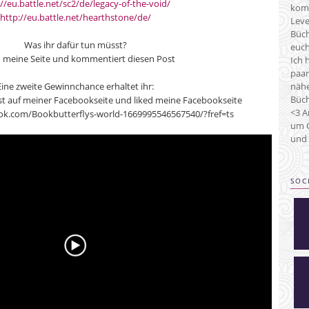
://eu.battle.net/sc2/de/legacy-of-the-void/
kom
http://eu.battle.net/hearthstone/de/
Leve
Büch
Was ihr dafür tun müsst?
euch
d meine Seite und kommentiert diesen Post
Ich 
paar
nähe
Eine zweite Gewinnchance erhaltet ihr:
Büch
t auf meiner Facebookseite und liked meine Facebookseite
<3 A
ok.com/Bookbutterflys-world-1669995546567540/?fref=ts
um C
und 
SOC