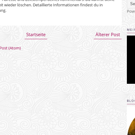
Pow
MEI
Startseite
Älterer Post
ost (Atom)
BLO