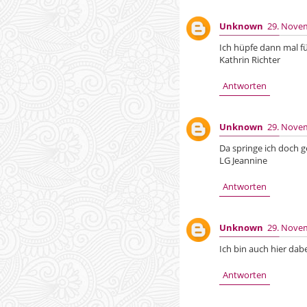
Unknown
29. Nove
Ich hüpfe dann mal f
Kathrin Richter
Antworten
Unknown
29. Nove
Da springe ich doch g
LG Jeannine
Antworten
Unknown
29. Nove
Ich bin auch hier dabei
Antworten