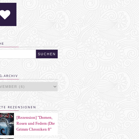
HE
G-ARCHIV
ZTE REZENSIONEN
[Rezension] "Dornen,
Rosen und Federn (Die
Grimm Chroniken 8"
von Maya Shepherd