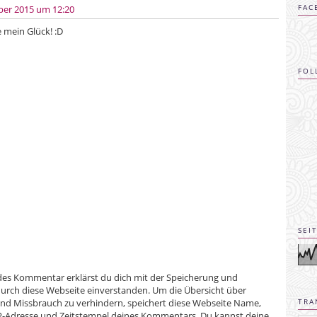
FAC
er 2015 um 12:20
 mein Glück! :D
FOL
SEI
TRA