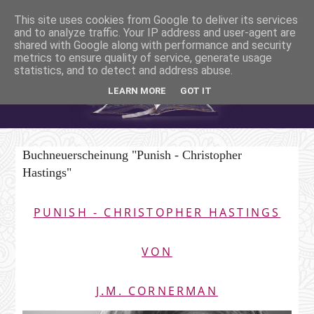
This site uses cookies from Google to deliver its services
and to analyze traffic. Your IP address and user-agent are
shared with Google along with performance and security
metrics to ensure quality of service, generate usage
statistics, and to detect and address abuse.
LEARN MORE
GOT IT
Buchneuerscheinung "Punish - Christopher
Hastings"
PUNISH - CHRISTOPHER HASTINGS
VON
J.M. CORNERMAN